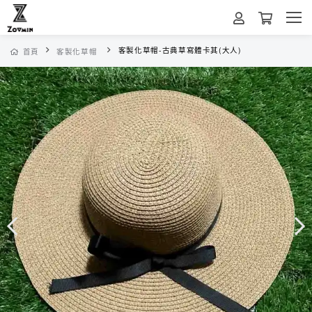
客製化草帽-古典草寫體卡其(大人)
首頁
客製化草帽