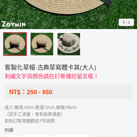
1
/
3
客製化草帽-古典草寫體卡其(大人)
刺繡文字與顏色請在訂單備註留言喔！
NT$：
250
-
950
成人:帽高10cm,檐寬12cm,帽圍:56cm
（因手工測量，會有些微誤差）
如有訂製問題歡迎:FB詢問
刺繡