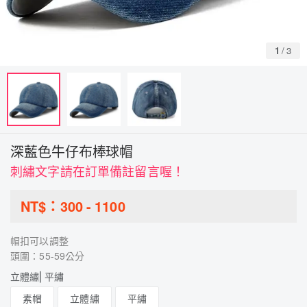
1
/
3
深藍色牛仔布棒球帽
刺繡文字請在訂單備註留言喔！
NT$：
300
-
1100
帽扣可以調整
頭圍：55-59公分
立體繡⎜平繡
素帽
立體繡
平繡