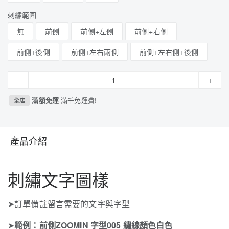
刺繡範圍
無
前側
前側+左側
前側+右側
前側+後側
前側+左右兩側
前側+左右側+後側
-
+
滿額免運
滿千免運費!
全店
產品介紹
刺繡文字圖樣
➤訂單備註留言需要的文字與字型
➤
範例：前側ZOOMIN 字型005 繡線顏色白色