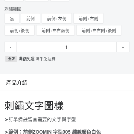
刺繡範圍
無
前側
前側+左側
前側+右側
前側+後側
前側+左右兩側
前側+左右側+後側
-
+
滿額免運
滿千免運費!
全店
產品介紹
刺繡文字圖樣
➤訂單備註留言需要的文字與字型
➤
範例：前側ZOOMIN 字型005 繡線顏色白色