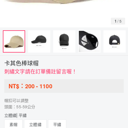
1
/
5
卡其色棒球帽
刺繡文字請在訂單備註留言喔！
NT$：
200
-
1100
帽扣可以調整
頭圍：55-59公分
立體繡⎜平繡
素帽
立體繡
平繡